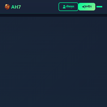
AH7
নিবন্ধন
লগইন